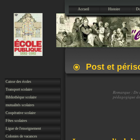
Accueil
Histoire
Do
Post et péris
Caisse des écoles
Transport scolaire
Remarque : De n
pédagogique de
Bibliothèque scolaire
mutualités scolaires
Coopérative scolaire
Fêtes scolaires
Ligue de l'enseignement
Colonies de vacances