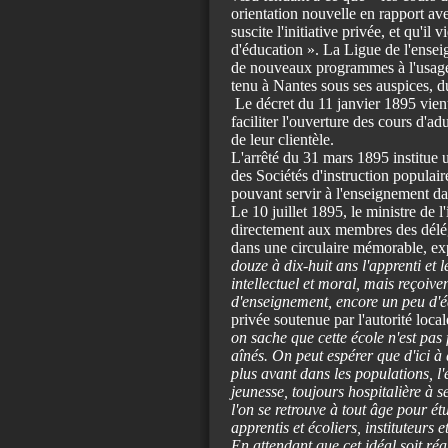
orientation nouvelle en rapport ave
suscite l'initiative privée, et qu'il
d'éducation ». La Ligue de l'enseig
de nouveaux programmes à l'usage d
tenu à Nantes sous ses auspices, d
Le décret du 11 janvier 1895 vient
faciliter l'ouverture des cours d'a
de leur clientèle.
L'arrêté du 31 mars 1895 institue
des Sociétés d'instruction populair
pouvant servir à l'enseignement dan
Le 10 juillet 1895, le ministre de l
directement aux membres des déléga
dans une circulaire mémorable, exp
douze à dix-huit ans l'apprenti et 
intellectuel et moral, mais reçoiv
d'enseignement, encore un peu d'
privée soutenue par l'autorité local
on sache que cette école n'est pas f
aînés. On peut espérer que d'ici 
plus avant dans les populations, 
jeunesse, toujours hospitalière à s
l'on se retrouve à tout âge pour étu
apprentis et écoliers, instituteurs e
En attendant que cet idéal soit réa