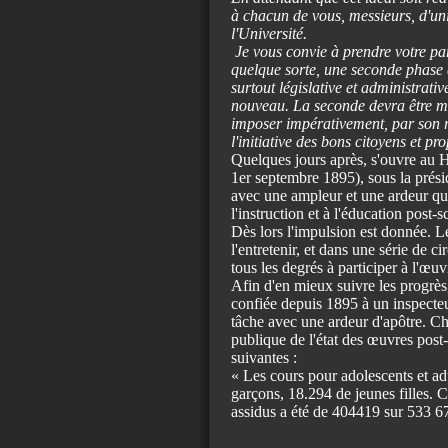
à chacun de vous, messieurs, d'uni
l'Université.
Je vous convie à prendre votre part
quelque sorte, une seconde phase
surtout législative et administrativ
nouveau. La seconde devra être mar
imposer impérativement, par son r
l'initiative des bons citoyens et pro
Quelques jours après, s'ouvre au Ha
1er septembre 1895), sous la prési
avec une ampleur et une ardeur qui 
l'instruction et à l'éducation post-s
Dès lors l'impulsion est donnée. Le
l'entretenir, et dans une série de c
tous les degrés à participer à l'œuv
Afin d'en mieux suivre les progrès
confiée depuis 1895 à un inspecte
tâche avec une ardeur d'apôtre. Ch
publique de l'état des œuvres post
suivantes :
« Les cours pour adolescents et a
garçons, 18.294 de jeunes filles. C'
assidus a été de 404419 sur 533 676