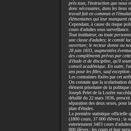
près tous, l'instruction que nous 
donc nécessaires, dans les lieux s
travail fait en commun et l'émulat
élémentaires qui leur manquent et 
Cependant, à cause du risque polit
cours d'adultes sous surveillance.
Tout instituteur, ou toute personne
une classe d'adultes; le comité lo
ouverture; le recteur donne ou non 
28 juin 1833, augmentées éventuel
des compléments prévus par cette l
d'étude et de discipline, qu'il so
conseil académique. En outre, l'a
ans pour les filles, sauf exception
Les contraintes fixées par cet arrê
On constate que la scolarisation de
élément prioritaire de la politique 
Joseph Pelet de la Lozère succéda
détaillé du 22 mars 1836, prescrit
séparation des deux sexes, pour la
plan d'études.
La première statistique officielle
(1800 cours, 37 000 élèves) ; la 
entretenaient 3403 cours d'adulte
000 élèves : les cours et leur per