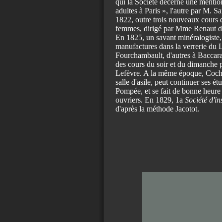
qui la Société décerne une mentio
adultes à Paris », l'autre par M. S
1822, outre trois nouveaux cours d
femmes, dirigé par Mme Renaut de
En 1825, un savant minéralogiste, 
manufactures dans la verrerie du
Fourchambault, d'autres à Baccara
des cours du soir et du dimanche p
Lefèvre. A la même époque, Cochin
salle d'asile, peut continuer ses ét
Pompée, et se fait de bonne heure
ouvriers. En 1829, 1a
Société d'i
d'après la méthode Jacotot.