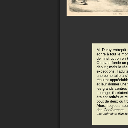
M. Duruy entrepri
écrire à tout le mo
de l’instruction en
On avait fondé un g
début ; mais la réa
exceptions, l’adulte
une peine telle à s
résultat appréciable
et leur donner une 
les grands centres 
courage, ils étaient
étaient attirés et 
bout de deux ou tr
Alors, toujours sou
des
Conférences
Les mémoires d’un inst