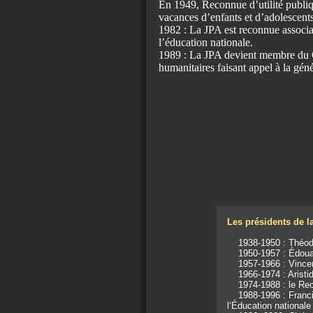
En 1949, Reconnue d’utilité publiq
vacances d’enfants et d’adolescents 
1982 : La JPA est reconnue associa
l’éducation nationale.
1989 : La JPA devient membre du Co
humanitaires faisant appel à la gén
Les présidents de l
1938-1950 : Théodor
1950-1957 : Édouard 
1957-1966 : Vincent 
1966-1974 : Aristide 
1974-1988 : le Recte
1988-1996 : Francine
l’Éducation nationale