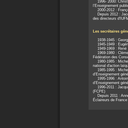
1996- 2000: Christia
l’Enseignement publi
2000-2012 : François
Depuis 2012 : Jacque
des directeurs d'IU
Les secrétaires gén
1938-1945 : Georges 
1945-1949 : Eugène J
1949-1969 : René Bon
1969-1980 : Clément 
Fédération des Conse
1980-1985 : Michel L
national d'action laï
1985-1995 : Michel G
d’Enseignement géné
1995-1996 : Antoine 
d’Enseignement géné
1996-2011 : Jacques 
(FCPE)
Depuis 2011 : Anne 
Éclaireurs de Franc