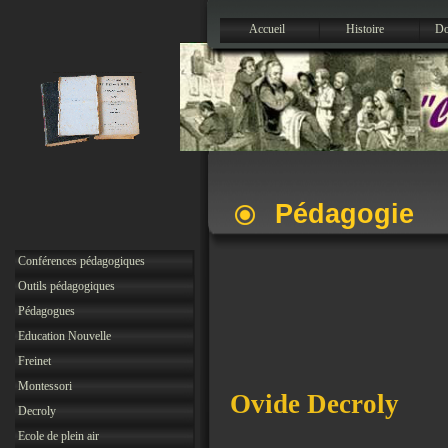
Accueil
Histoire
Do
Pédagogie
Conférences pédagogiques
Outils pédagogiques
Pédagogues
Education Nouvelle
Freinet
Montessori
Ovide Decroly
Decroly
Ecole de plein air