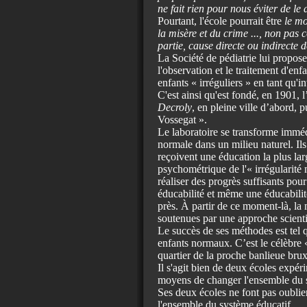
ne fait rien pour nous éviter de le
Pourtant, l'école pourrait être
le mo
la misère et du crime ..., non pas
partie, cause directe ou indirecte
La Société de pédiatrie lui propose
l'observation et le traitement d'en
enfants « irréguliers » en tant qu'i
C'est ainsi qu'est fondé, en 1901, l
Decroly
, en pleine ville d’abord, 
Vossegat ».
Le laboratoire se transforme immédi
normale dans un milieu naturel. Ils t
reçoivent une éducation la plus lar
psychométrique de l'« irrégularité m
réaliser des progrès suffisants pou
éducabilité et même une éducabilit
près. À partir de ce moment-là, la
soutenues par une approche scienti
Le succès de ses méthodes est tel q
enfants normaux. C’est le célèbre «
quartier de la proche banlieue brux
Il s'agit bien de deux écoles expér
moyens de changer l'ensemble du s
Ses deux écoles ne font pas oublier
l'ensemble du système éducatif.