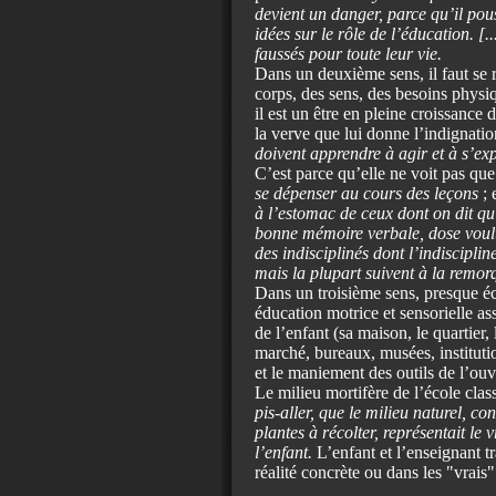
devient un danger, parce qu’il pous
idées sur le rôle de l’éducation. [
faussés pour toute leur vie.
Dans un deuxième sens, il faut se r
corps, des sens, des besoins physiq
il est un être en pleine croissance
la verve que lui donne l’indignati
doivent apprendre à agir et à s’ex
C’est parce qu’elle ne voit pas qu
se dépenser au cours des leçons
; 
à l’estomac de ceux dont on dit qu’
bonne mémoire verbale, dose voulue 
des indisciplinés dont l’indiscipline
mais la plupart suivent à la remor
Dans un troisième sens, presque éc
éducation motrice et sensorielle as
de l’enfant (sa maison, le quartier, 
marché, bureaux, musées, institutio
et le maniement des outils de l’ouvr
Le milieu mortifère de l’école class
pis-aller, que le milieu naturel, c
plantes à récolter, représentait le 
l’enfant.
L’enfant et l’enseignant t
réalité concrète ou dans les "vrais" 