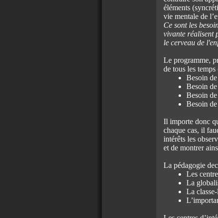
éléments (syncrét
vie mentale de l’e
Ce sont les besoin
vivante réalisent
le cerveau de l'en
Le programme, pr
de tous les temps e
Besoin de 
Besoin de 
Besoin de 
Besoin de 
Il importe donc q
chaque cas, il fau
intérêts les obser
et de montrer ains
La pédagogie dec
Les centre
La globali
La classe-
L’importan
Les centres d’inté