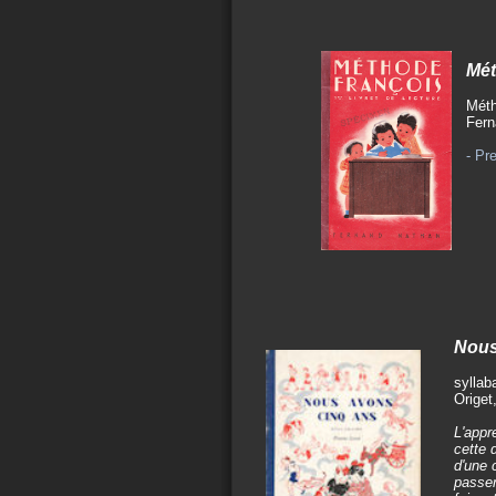
Mét
Méth
Fern
- Pre
Nous
syllab
Origet
L'appr
cette 
d'une 
passer