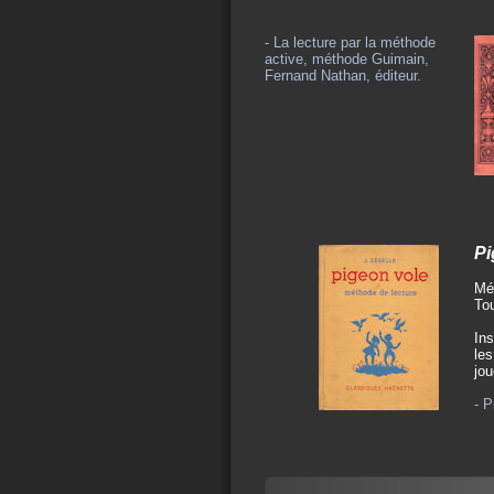
- La lecture par la méthode
active, méthode Guimain,
Fernand Nathan, éditeur.
Pi
Mét
To
Ins
les
jou
- P