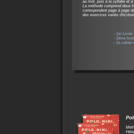
au mot, puis à la syllabe et à l
La méthode comprend deux li
correspondent page à page d
des exercices variés d'écritur
- 1er Livret
,
- 2ème livre
- 2e cahier 
Pol
Méth
Hélie