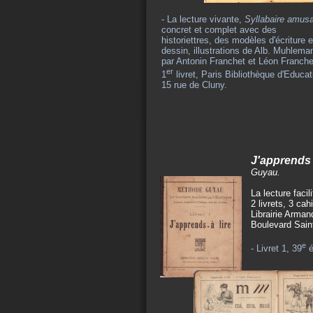
- La lecture vivante,
Syllabaire amus
concret et complet avec des
historiettres, des modèles d'écriture e
dessin, illustrations de Alb. Muhlema
par Antonin Franchet et Léon Franche
er
1
livret, Paris Bibliothèque d'Educat
15 rue de Cluny.
J'apprends à
Guyau.
La lecture facili
2 livrets, 3 cah
Librairie Arman
Boulevard Saint
e
- Livret 1, 39
é