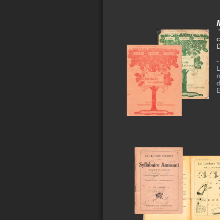
"
c
D
-
L
m
d
E