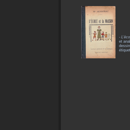
- L'éc
et ana
dessin
étique