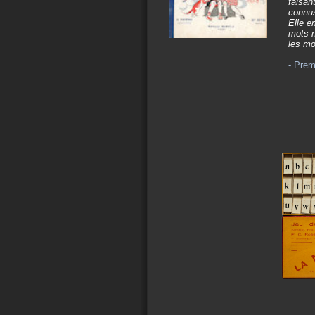
faisan
connus
Elle e
mots n
les mo
- Prem