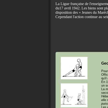
La Ligue française de l'enseigneme
du17 avril 1942. Les biens sont pla
disposition des « Jeunes du Maréch
Cependant l'action continue au sein
Geo
Pour
Offi
qu'i
En 1
un s
La
m
seco
Hébe
elle
puisq
Les 