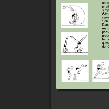
cour
priv
simp
Elle 
sexe
Son 
Dans
rest
par 
prés
le tr
quit
de r