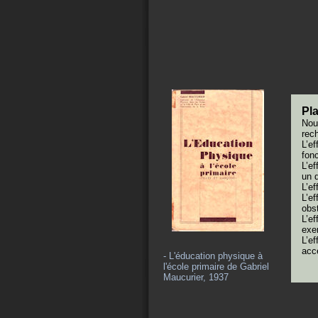
Pla
Nou
rec
L’ef
fonc
L’ef
un 
L’e
L’ef
obs
L’e
exe
L’ef
acc
- L'éducation physique à
l'école primaire de Gabriel
Maucurier, 1937