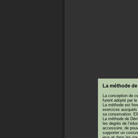
La méthode de
La conception de ce
furent adopté par l
La méthode est fondé
exercices auxquels 
sa conservation. El
La méthode de Démen
les degrés de l’édu
accessoire, de pouvo
supporter un costu
jeux et dans les spo