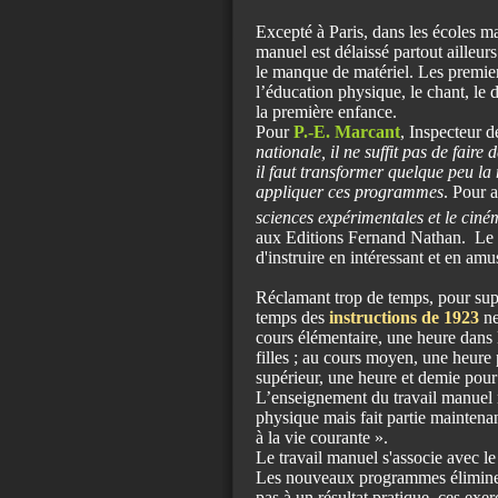
Excepté à Paris, dans les écoles mat
manuel est délaissé partout ailleur
le manque de matériel. Les premier
l’éducation physique, le chant, le 
la première enfance.
Pour
P.-E. Marcant
, Inspecteur 
nationale, il ne suffit pas de fai
il faut transformer quelque peu la 
appliquer ces programmes
. Pour a
sciences expérimentales et le ciné
aux Editions Fernand Nathan. Le t
d'instruire en intéressant et en amus
Réclamant trop de temps, pour supp
temps des
instructions de 1923
ne
cours élémentaire, une heure dans 
filles ; au cours moyen, une heure 
supérieur, une heure et demie pour 
L’enseignement du travail manuel 
physique mais fait partie maintenan
à la vie courante ».
Le travail manuel s'associe avec le
Les nouveaux programmes éliminent,
pas à un résultat pratique, ces exer