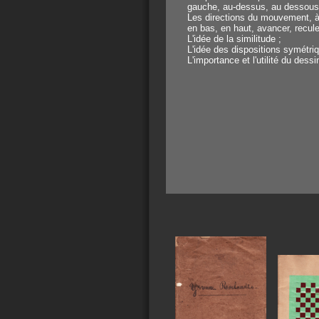
gauche, au-dessus, au dessous
Les directions du mouvement, à
en bas, en haut, avancer, reculer
L'idée de la similitude ;
L'idée des dispositions symétri
L'importance et l'utilité du dessi