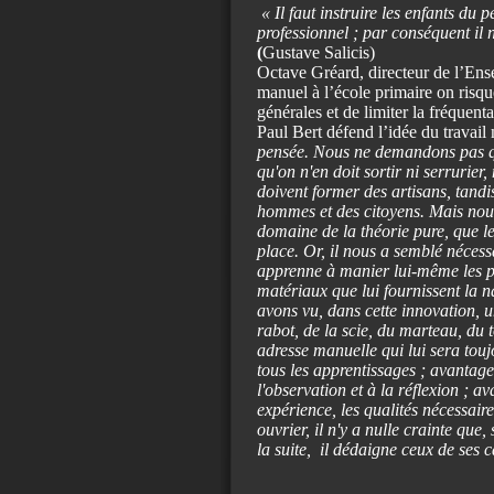
« Il faut instruire les enfants du 
professionnel ; par conséquent il n
(
Gustave Salicis)
Octave Gréard, directeur de l’Ense
manuel à l’école primaire on risq
générales et de limiter la fréquenta
Paul Bert défend l’idée du travail
pensée. Nous ne demandons pas qu
qu'on n'en doit sortir ni serrurier,
doivent former des artisans, tand
hommes et des citoyens. Mais nous
domaine de la théorie pure, que le
place. Or, il nous a semblé nécess
apprenne à manier lui-même les pr
matériaux que lui fournissent la na
avons vu, dans cette innovation, u
rabot, de la scie, du marteau, du 
adresse manuelle qui lui sera toujou
tous les apprentissages ; avantage i
l'observation et à la réflexion ; a
expérience, les qualités nécessair
ouvrier, il n'y a nulle crainte que,
la suite, il dédaigne ceux de ses 