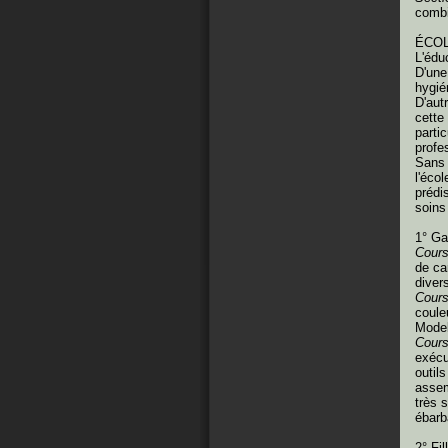
combi
ÉCOL
L'édu
D'une 
hygié
D'aut
cette
parti
profe
Sans 
l'éco
prédi
soins
1° Ga
Cours
de ca
diver
Cour
coule
Model
Cours
exécu
outil
assem
très 
ébarb
2° Fil