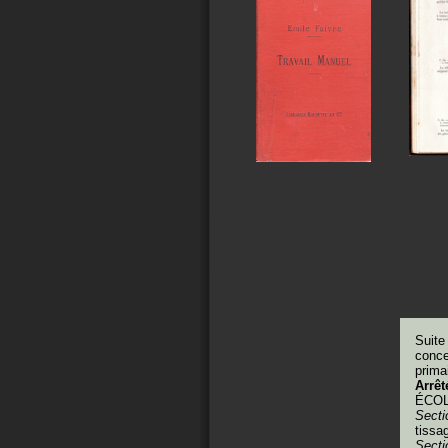
Suite
conce
prima
Arrêt
ÉCO
Secti
tissa
Secti