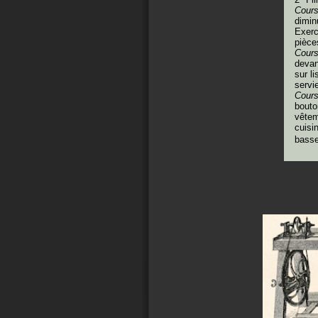
Cours
dimin
Exerc
pièce
Cour
devan
sur l
servi
Cours
bouto
vêtem
cuisi
basse