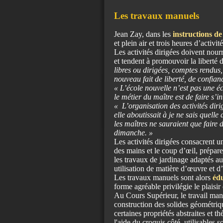
Les travaux manuels
Jean Zay, dans les
instructions d
et plein air et trois heures d’activit
Les activités dirigées doivent nourr
et tendent à promouvoir la liberté 
libres ou dirigées, comptes rendus
nouveau fait de liberté, de confian
« L’école nouvelle n’est pas une éco
le métier du maître est de faire s’in
« L’organisation des activités dirig
elle aboutissait à je ne sais quell
les maîtres ne sauraient que faire d
dimanche. »
Les activités dirigées consacrent u
des mains et le coup d’œil, préparen
les travaux de jardinage adaptés aux
utilisation de matière d’œuvre et d’
Les travaux manuels sont alors
édu
forme agréable privilégie le plaisir 
Au Cours Supérieur, le travail manu
construction des solides géométriqu
certaines propriétés abstraites et th
l'aide du croquis côté, utilisables 