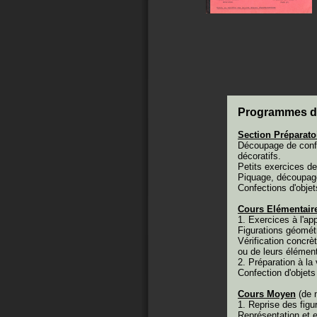
Programmes de
Section Préparato
Découpage de confe
décoratifs.
Petits exercices de 
Piquage, découpage 
Confections d'objet
Cours Elémentair
1. Exercices à l'ap
Figurations géométr
Vérification concrè
ou de leurs élémen
2. Préparation à la 
Confection d'objets
Cours Moyen
(de 
1. Reprise des figu
Représentation et 