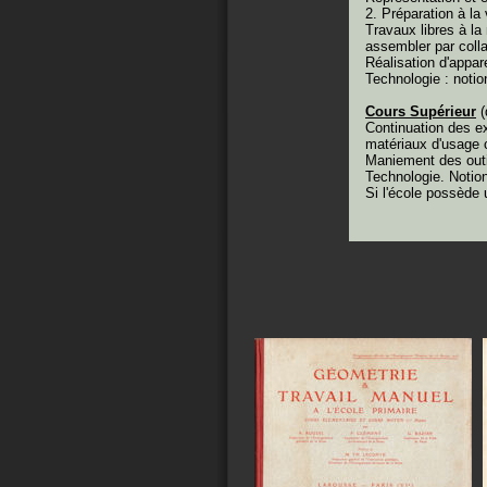
2. Préparation à la
Travaux libres à l
assembler par colla
Réalisation d'appar
Technologie : notio
Cours Supérieur
(
Continuation des e
matériaux d'usage 
Maniement des outil
Technologie. Notion
Si l'école possède u