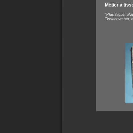
Métier à tis
"Plus facile, plu
Tissanova ser, d