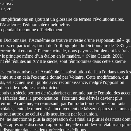
e ainsi :
 xe, ze.
 simplifications en ajoutant un glossaire de termes révolutionnaires.
'Académie, l'édition citée quelquefois
cependant reconnue officiellement.
u Dictionnaire, l’Académie se trouve investie d’une responsabilité « qu’
meurs, en particulier, firent de l’orthographe du Dictionnaire de 1835 [
 erreur dont encore à l’heure actuelle, nous payons doublement les frais,
ar le principe même d’un étalon en la matière. » (Nina Catach, 2001)
ent été réduites au XVIIIe siècle, sont réintroduites dans cette sixième
est enfin admise par l'Académie, la substitution de l'a à l'o dans tous les
mie suit en cela l'exemple donné par Voltaire. Cette modification, qui
s, est accueillie du public avec reconnaissance, malgré l'opposition
dier et de quelques académiciens.
epuis un siècle permet de régulariser en grande partie l'emploi des accen
 effacées dans la prononciation ; l'écriture des dérivés devient plus
enfin l'Académie, en réunissant, par l'introduction des tirets ou traits
rbiales, tente de remédier à l'inconvénient de laisser séparés des mots q
ens tout autre que celui qu'ils acquièrent par leur union.
, ne sanctionne plus la suppression du t final au pluriel des mots dont
t, et, après une discussion approfondie, elle croit devoir rétablir au pluri
ait disparaître dans les deux précédentes éditions.