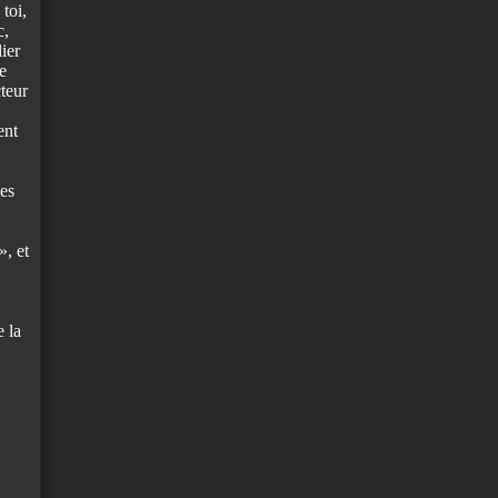
 toi,
c,
lier
e
cteur
ent
les
», et
e la