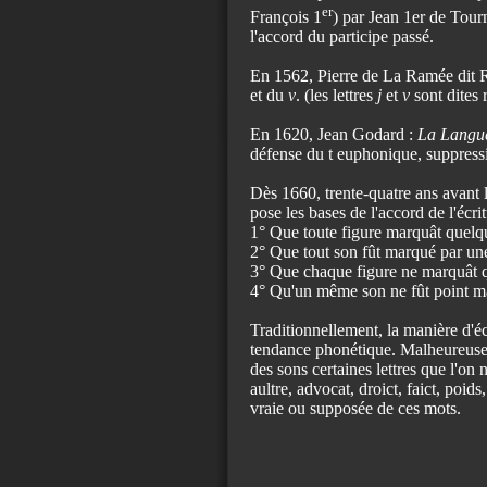
er
François 1
) par Jean 1er de To
l'accord du participe passé.
En 1562, Pierre de La Ramée dit Ram
et du
v
. (les lettres
j
et
v
sont dites 
En 1620, Jean Godard :
La Langue
défense du t euphonique, suppressi
Dès 1660, trente-quatre ans avant
pose les bases de l'accord de l'écrit
1° Que toute figure marquât quelque
2° Que tout son fût marqué par une 
3° Que chaque figure ne marquât q
4° Qu'un même son ne fût point mar
Traditionnellement, la manière d'éc
tendance phonétique. Malheureuseme
des sons certaines lettres que l'on 
aultre, advocat, droict, faict, poid
vraie ou supposée de ces mots.