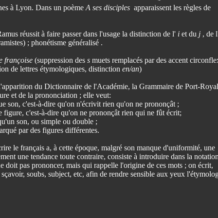
urnes à Lyon. Dans un poème
A ses disciples
apparaissent les règles de
us réussit à faire passer dans l'usage la distinction de l'
i
et du
j
, de l
ramistes) ; phonétisme généralisé .
 françoise
(suppression des
s
muets remplacés par des accent circonfle
on de lettres étymologiques, distinction
en/an
)
 l'apparition du Dictionnaire de l'Académie, la Grammaire de Port-Roya
ure et de la prononciation ; elle veut:
 son, c'est-à-dire qu'on n'écrivit rien qu'on ne prononçât ;
figure, c'est-à-dire qu'on ne prononçât rien qui ne fût écrit;
u'un son, ou simple ou double ;
qué par des figures différentes.
rire le français a, à cette époque, malgré son manque d'uniformité, une
nt une tendance toute contraire, consiste à introduire dans la notatio
ne doit pas prononcer, mais qui rappelle l'origine de ces mots ; on écrit,
s, sçavoir, soubs, subject, etc, afin de rendre sensible aux yeux l'étymolo