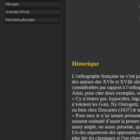
Musique
Activités d'éveil
Education physique
Historique
L’orthographe française ne s’est pa
des auteurs des XVIe et XVIIe siècl
considérables par rapport à l’ortho
Ainsi, pour citer deux exemples, o
« Cy n’entrez pas, hypocrites, big
n’estoient les Gotz, Ny Ostrogotz
ou bien chez Descartes (1637) le te
« Pour moy ie n’ay iamais presumé
souuent souhaité d’auoir la pensee 
aussy ample, ou aussy presente, qu
Un des arguments des opposants au
plus lire les classiques si l’on ch