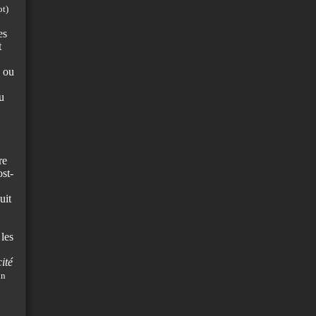
ot)
es
t
e ou
u
re
ost-
uit
 les
ité
in