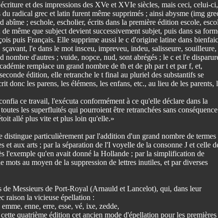
'écriture et des impressions des XVe et XVIe siècles, mais ceci, celui-ci,
1's du radical grec et latin furent même supprimés ; ainsi abysme (img gre
d abîme ; eschole, escholier, écrits dans la première édition escole, esco
e ; de même que subject devient successivement subjet, puis dans sa form
çois puis Français. Elle supprime aussi le c d'origine latine dans bienfai
r, sçavant, l'e dans le mot insceu, impreveu, indeu, salisseure, souilleure,
d nombre d'autres ; vuide, nopce, nud, sont abrégés ; le c et l'e disparur
Académie remplace un grand nombre de th et de ph par t et par f, et,
seconde édition, elle retranche le t final au pluriel des substantifs se
crit donc les parens, les élémens, les enfans, etc., au lieu de les parents, 
onfia ce travail, l'exécuta conformément à ce qu'elle déclare dans la
r toutes les superfluités qui pourroient être retranchées sans conséquence
oit allé plus vite et plus loin qu'elle.»
se distingue particulièrement par l'addition d'un grand nombre de termes
et aux arts ; par la séparation de l'I voyelle de la consonne J et celle d
s l'exemple qu'en avait donné la Hollande ; par la simplification de
 mots au moyen de la suppression de lettres inutiles, et par diverses
ns de Messieurs de Port-Royal (Arnauld et Lancelot), qui, dans leur
raison la vicieuse épellation :
le, emme, enne, erre, esse, vé, ixe, zedde,
 cette quatrième édition cet ancien mode d'épellation pour les premières