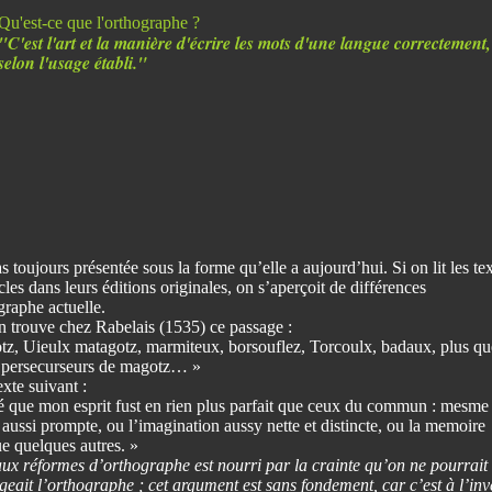
Qu'est-ce que l'orthographe ?
"C'est l'art et la manière d'écrire les mots d'une langue correctement,
selon l'usage établi."
s toujours présentée sous la forme qu’elle a aujourd’hui. Si on lit les te
es dans leurs éditions originales, on s’aperçoit de différences
graphe actuelle.
n trouve chez Rabelais (1535) ce passage :
otz, Uieulx matagotz, marmiteux, borsouflez, Torcoulx, badaux, plus qu
, persecurseurs de magotz… »
xte suivant :
 que mon esprit fust en rien plus parfait que ceux du commun : mesme 
aussi prompte, ou l’imagination aussy nette et distincte, ou la memoire
e quelques autres. »
x réformes d’orthographe est nourri par la crainte qu’on ne pourrait
angeait l’orthographe ; cet argument est sans fondement, car c’est à l’inv