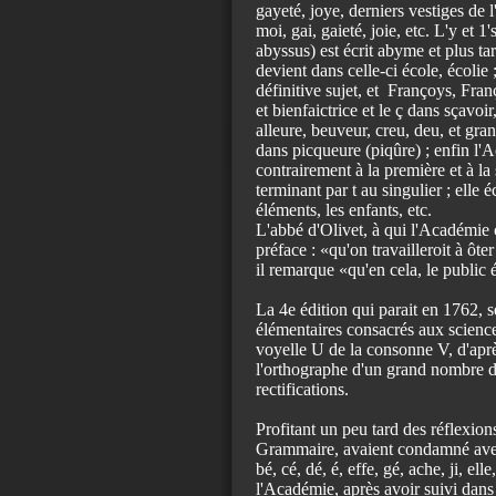
gayeté, joye, derniers vestiges de l
moi, gai, gaieté, joie, etc. L'y et 
abyssus) est écrit abyme et plus tar
devient dans celle-ci école, écoli
définitive sujet, et Françoys, Fran
et bienfaictrice et le ç dans sçavoi
alleure, beuveur, creu, deu, et gran
dans picqueure (piqûre) ; enfin l'
contrairement à la première et à la 
terminant par t au singulier ; elle é
éléments, les enfants, etc.
L'abbé d'Olivet, à qui l'Académie c
préface : «qu'on travailleroit à ôte
il remarque «qu'en cela, le public ét
La 4e édition qui parait en 1762, 
élémentaires consacrés aux sciences 
voyelle U de la consonne V, d'aprè
l'orthographe d'un grand nombre de
rectifications.
Profitant un peu tard des réflexio
Grammaire, avaient condamné avec 
bé, cé, dé, é, effe, gé, ache, ji, el
l'Académie, après avoir suivi dans