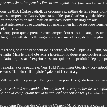
he actuelle qu’on peut les lire encore aujourd’hui.
(Ambroise Firmin Did
ours de 813, l'Église catholique ordonne aux prêtres de faire leurs prôn
sse les comprendre. Les évêques rassemblés par Charlemagne décidèren
 être prononcées en latin, mais en rusticam Romanam linguam aut
ssint intellegere quae dicuntur, autrement dit en langue rustique roman
elon le cas.
rasbourg pour que le premier texte complet écrit dans une langue issue d
e langue soit attesté. Cette langue est le
roman
, et c'est, de fait, la plus
es d'origine latine l'honneur de les écrire, réservé jusque là au latin, on
bet latin. Mais le grand obstacle à la création logique et appropriée à not
bet latin, impuissant à exprimer les sons qui se sont produit à l'époque p
 remédier à cette pauvreté. Vers 1533 l'imprimeur Geoffroy Tory introd
e son sifflant du c. Il emploie également l'accent aigu.
llers-Cotterêts prise par François Ier, impose l'usage du français dans
çais est alors à son comble, chacun, loin de la rapprocher de sa simplic
avoir en la compliquant par la multiplicité des consonnes.
(Ambroise Firm
et u/v dans l'édition des
Œuvres de Clément Marot
(poète à la cour de