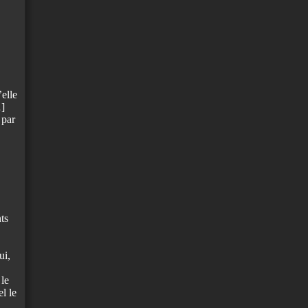
elle
…]
 par
ts
ui,
 le
el le