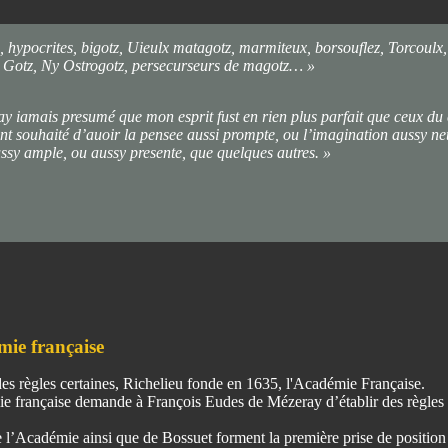
, hypocrites, bigotz, Uieulx matagotz, marmiteux, borsouflez, Torcoulx
es Gotz, Ny Ostrogotz, persecurseurs de magotz… »
ay iamais presumé que mon esprit fust en rien plus parfait que ceux d
t souhaité d’auoir la pensee aussi prompte, ou l’imagination aussy nett
ssy ample, ou aussy presente, que quelques autres. »
mie française
 des règles certaines, Richelieu fonde en 1635, l'Académie Française.
e française demande à François Eudes de Mézeray d’établir des règles
’Académie ainsi que de Bossuet forment la première prise de position