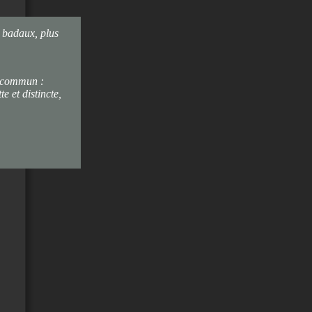
, badaux, plus
u commun :
e et distincte,