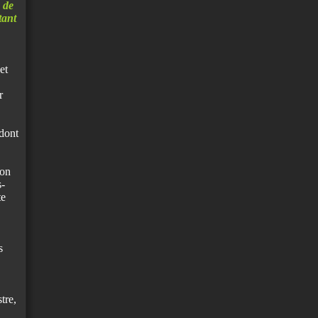
 de
tant
et
r
 dont
ion
s-
te
s
tre,