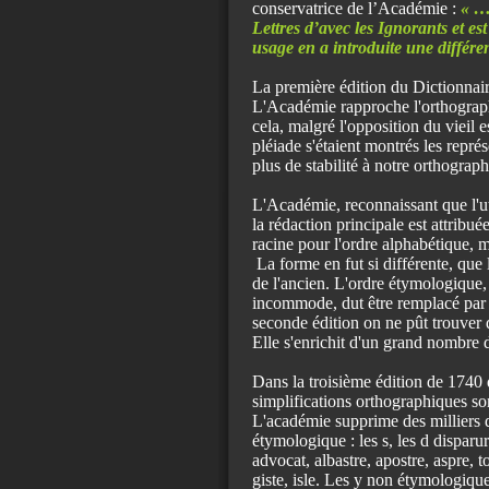
conservatrice de l’Académie :
« …
Lettres d’avec les Ignorants et es
usage en a introduite une différen
La première édition du Dictionnai
L'Académie rapproche l'orthographe 
cela, malgré l'opposition du vieil 
pléiade s'étaient montrés les repré
plus de stabilité à notre orthograph
L'Académie, reconnaissant que l'ut
la rédaction principale est attrib
racine pour l'ordre alphabétique, m
La forme en fut si différente, qu
de l'ancien. L'ordre étymologique, 
incommode, dut être remplacé par l
seconde édition on ne pût trouver d
Elle s'enrichit d'un grand nombre d
Dans la troisième édition de 1740 
simplifications orthographiques son
L'académie supprime des milliers de
étymologique : les s, les d disparur
advocat, albastre, apostre, aspre, t
giste, isle. Les y non étymologiques