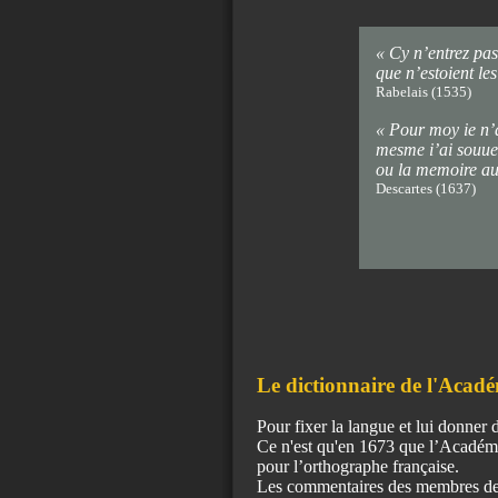
« Cy n’entrez pas
que n’estoient l
Rabelais (1535)
« Pour moy ie n’
mesme i’ai souuen
ou la memoire au
Descartes (1637)
Le dictionnaire de l'Acadé
Pour fixer la langue et lui donner
Ce n'est qu'en 1673 que l’Académi
pour l’orthographe française.
Les commentaires des membres de l