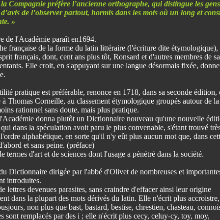
la Compagnie préfère l’ancienne orthographe, qui distingue les gens
t d’avis de l’observer partout, hormis dans les mots où un long et cons
te. »
re de l'Académie paraît en1694.
française de la forme du latin littéraire (l'écriture dite étymologique), 
esprit français, dont, cent ans plus tôt, Ronsard et d'autres membres de sa
sentants. Elle croit, en s'appuyant sur une langue désormais fixée, donne
e.
ilité pratique est préférable, renonce en 1718, dans sa seconde édition,
uée à Thomas Corneille, au classement étymologique groupés autour de la
oins rationnel sans doute, mais plus pratique.
e l'Académie donna plutôt un Dictionnaire nouveau qu'une nouvelle édit
qui dans la spéculation avoit paru le plus convenable, s'étant trouvé trè
'ordre alphabétique, en sorte qu'il n'y eût plus aucun mot que, dans cet
'abord et sans peine. (préface)
e termes d'art et de sciences dont l'usage a pénétré dans la société.
du Dictionnaire dirigée par l'abbé d'Olivet de nombreuses et importante
t introduites.
 lettres devenues parasites, sans craindre d'effacer ainsi leur origine
ent dans la plupart des mots dérivés du latin. Elle n'écrit plus accroistre,
ousjours, non plus que bast, bastard, bestise, chrestien, chasteau, connois
 sont remplacés par des i ; elle n'écrit plus cecy, celuy-cy, toy, moy,