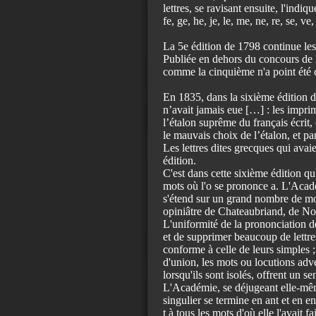
lettres, se ravisant ensuite, l'indiqu
fe, ge, he, je, le, me, ne, re, se, ve,
La 5e édition de 1798 continue les
Publiée en dehors du concours de l
comme la cinquième n'a point été 
En 1835, dans la sixième édition d
n’avait jamais eue […] : les impri
l’étalon suprême du français écrit,
le mauvais choix de l’étalon, et p
Les lettres dites grecques qui avai
édition.
C'est dans cette sixième édition qu'
mots où l'o se prononce a. L'Acadé
s'étend sur un grand nombre de mot
opiniâtre de Chateaubriand, de No
L'uniformité de la prononciation d
et de supprimer beaucoup de lettres
conforme à celle de leurs simples ; 
d'union, les mots ou locutions adve
lorsqu'ils sont isolés, offrent un s
L'Académie, se déjugeant elle-même
singulier se termine en ant et en en
t à tous les mots d'où elle l'avait f