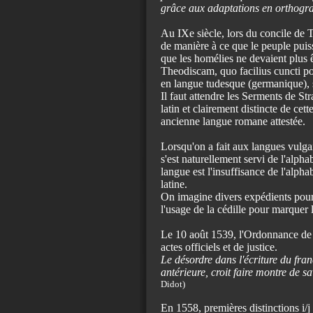
grâce aux adaptations en orthograp
Au IXe siècle, lors du concile de T
de manière à ce que le peuple pui
que les homélies ne devaient plus
Theodiscam, quo facilius cuncti po
en langue tudesque (germanique), s
Il faut attendre les Serments de St
latin et clairement distincte de cett
ancienne langue romane attestée.
Lorsqu'on a fait aux langues vulgair
s'est naturellement servi de l'alpha
langue est l'insuffisance de l'alpha
latine.
On imagine divers expédients pour
l'usage de la cédille pour marquer l
Le 10 août 1539, l'Ordonnance de Vi
actes officiels et de justice.
Le désordre dans l'écriture du fran
antérieure, croit faire montre de s
Didot)
En 1558, premières distinctions i/j 