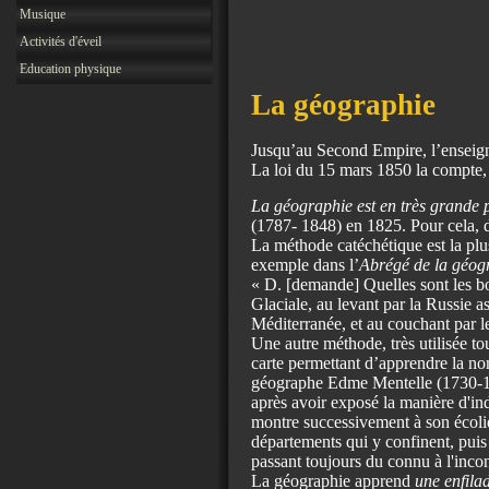
Musique
Activités d'éveil
Education physique
La géographie
Jusqu’au Second Empire, l’enseign
La loi du 15 mars 1850 la compte,
La géographie est en très grande 
(1787- 1848) en 1825. Pour cela, 
La méthode catéchétique est la pl
exemple dans l’
Abrégé de la géog
« D. [demande] Quelles sont les b
Glaciale, au levant par la Russie a
Méditerranée, et au couchant par 
Une autre méthode, très utilisée tou
carte permettant d’apprendre la nom
géographe Edme Mentelle (1730-181
après avoir exposé la manière d'ind
montre successivement à son écolie
départements qui y confinent, puis 
passant toujours du connu à l'inco
La géographie apprend
une enfila