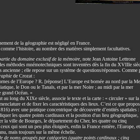
ement de la géographie est négligé en France.
 comme l’histoire, au nombre des matières simplement facultatives.
partie du domaine exclusif de la mémoire,
note Jean Antoine Lettrone
des méthodes mnémotechniques sont inventées dès la fin du XVIIIe sièc
us ancienne ; elle repose sur un système de questions/réponses. Comme 
raphie
de Crozat :
ornes de l’Europe ? R. [réponse] L’Europe est bornée au nord par la Me
siatique, le Don ou le Tanaïs, et par la mer Noire ; au midi par la mer
le grand Océan. »
t au long du XIXe siècle, associe le texte et la carte : « circuler » sur la
enclature et de fixer les caractéristiques des lieux. C’est ce que propos
6) avec une pratique concentrique de découverte d’entités spatiales :
iquer les quatre points cardinaux et la position d'un lieu géographique, 
r la ville de Bourges, le département du Cher, les quatre ou cinq
ceux qui sont un peu plus éloignés, enfin la France entière, l'Europe, et
nnu, mais toujours sur la même échelle.
de de noms groupés par catégories (quatre points cardinaux ; cinq