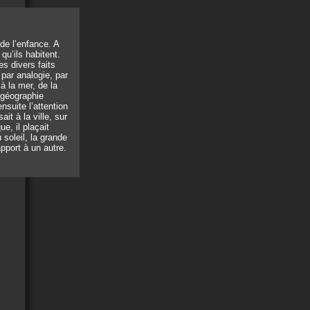
de l’enfance. A
qu’ils habitent.
s divers faits
 par analogie, par
 à la mer, de la
a géographie
nsuite l’attention
ait à la ville, sur
e, il plaçait
soleil, la grande
rapport à un autre.