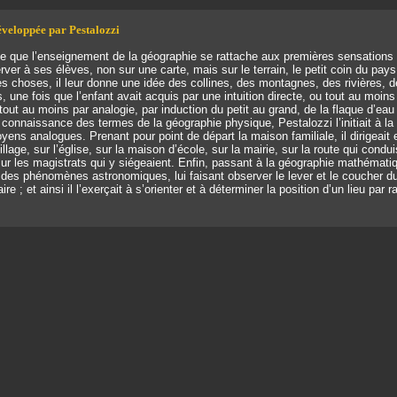
veloppée par Pestalozzi
 que l’enseignement de la géographie se rattache aux premières sensations 
erver à ses élèves, non sur une carte, mais sur le terrain, le petit coin du pays 
 choses, il leur donne une idée des collines, des montagnes, des rivières, de
 une fois que l’enfant avait acquis par une intuition directe, ou tout au moins
u tout au moins par analogie, par induction du petit au grand, de la flaque d’eau
 la connaissance des termes de la géographie physique, Pestalozzi l’initiait à l
yens analogues. Prenant pour point de départ la maison familiale, il dirigeait e
llage, sur l’église, sur la maison d’école, sur la mairie, sur la route qui conduis
sur les magistrats qui y siégeaient. Enfin, passant à la géographie mathématiqu
 des phénomènes astronomiques, lui faisant observer le lever et le coucher du 
aire ; et ainsi il l’exerçait à s’orienter et à déterminer la position d’un lieu par 