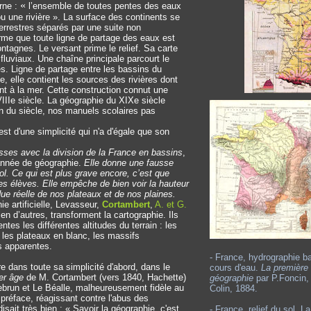
«
rne :
l’ensemble de toutes pentes des eaux
u une rivière ». La surface des continents se
errestres séparés par une suite non
firme que toute ligne de partage des eaux est
agnes. Le versant prime le relief. Sa carte
fluviaux. Une chaîne principale parcourt le
 Ligne de partage entre les bassins du
e, elle contient les sources des rivières dont
nt à la mer. Cette construction connut une
XVIIIe siècle. La géographie du XIXe siècle
in du siècle, nos manuels scolaires pas
est d'une simplicité qui n'a d'égale que son
lasses avec la division de la France en bassins
,
année de géographie.
Elle donne une fausse
ol. Ce qui est plus grave encore, c’est que
es élèves. Elle empêche de bien voir la hauteur
ue réelle de nos plateaux et de nos plaines.
e artificielle, Levasseur,
Cortambert
,
A. et G.
ien d’autres, transforment la cartographie. Ils
ntes les différentes altitudes du terrain : les
 les plateaux en blanc, les massifs
s apparentes.
- France, hydrographie b
re dans toute sa simplicité d'abord, dans le
cours d'eau.
La première
ier âge
de M. Cortambert (vers 1840, Hachette)
géographie
par P.Foncin
ebrun et Le Béalle, malheureusement fidèle au
Colin, 1884.
réface, réagissant contre l'abus des
isait très bien : « Savoir la géographie, c'est
- France, relief du sol, L