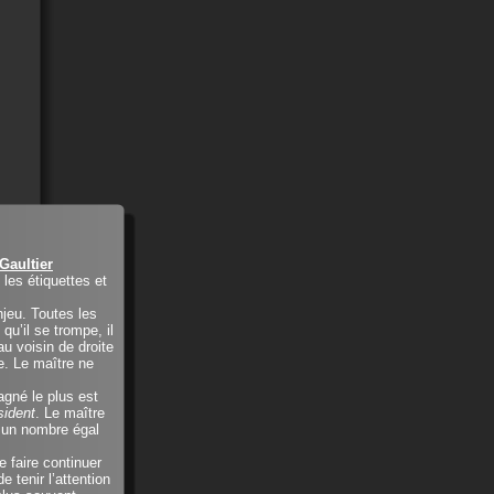
Gaultier
 les étiquettes et
njeu. Toutes les
 qu’il se trompe, il
au voisin de droite
te. Le maître ne
gagné le plus est
sident
. Le maître
s un nombre égal
e faire continuer
e tenir l’attention