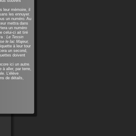
 plus souvent
s leur mémoire, il
 sans les ennuyer.
tous un numéro. Au
teur mettra dans
rtera un numéro
celui-ci ait tiré
ra :
Le Tessin
se le lac Majeur,
iquette à leur tour
ncera un second,
quettes doivent
core ici un autre.
à aller, par terre,
le. L’élève
ns de détails,