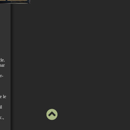
le.
par
r-
e le
il
c.,