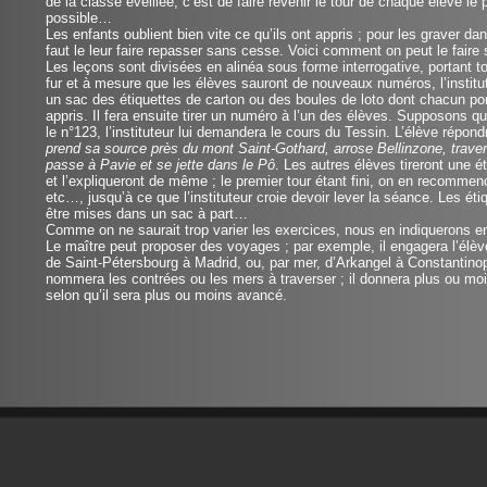
de la classe éveillée, c’est de faire revenir le tour de chaque élève le
possible…
Les enfants oublient bien vite ce qu’ils ont appris ; pour les graver dan
faut le leur faire repasser sans cesse. Voici comment on peut le faire
Les leçons sont divisées en alinéa sous forme interrogative, portant 
fur et à mesure que les élèves sauront de nouveaux numéros, l’institu
un sac des étiquettes de carton ou des boules de loto dont chacun po
appris. Il fera ensuite tirer un numéro à l’un des élèves. Supposons que 
le n°123, l’instituteur lui demandera le cours du Tessin. L’élève répond
prend sa source près du mont Saint-Gothard, arrose Bellinzone, traver
passe à Pavie et se jette dans le Pô
. Les autres élèves tireront une ét
et l’expliqueront de même ; le premier tour étant fini, on en recomme
etc…, jusqu’à ce que l’instituteur croie devoir lever la séance. Les éti
être mises dans un sac à part…
Comme on ne saurait trop varier les exercices, nous en indiquerons en
Le maître peut proposer des voyages ; par exemple, il engagera l’élève 
de Saint-Pétersbourg à Madrid, ou, par mer, d’Arkangel à Constantinop
nommera les contrées ou les mers à traverser ; il donnera plus ou moi
selon qu’il sera plus ou moins avancé.