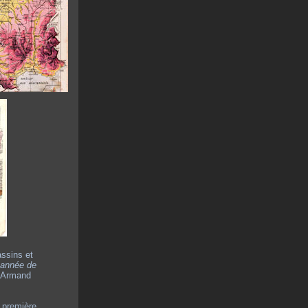
assins et
 année de
, Armand
a première