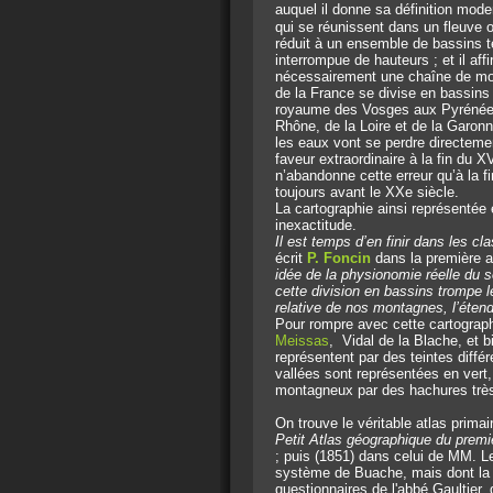
auquel il donne sa définition mode
qui se réunissent dans un fleuve o
réduit à un ensemble de bassins t
interrompue de hauteurs ; et il af
nécessairement une chaîne de mont
de la France se divise en bassins 
royaume des Vosges aux Pyrénées.
Rhône, de la Loire et de la Garonn
les eaux vont se perdre directeme
faveur extraordinaire à la fin du 
n’abandonne cette erreur qu’à la f
toujours avant le XXe siècle.
La cartographie ainsi représentée 
inexactitude.
Il est temps d’en finir dans les c
écrit
P. Foncin
dans la première 
idée de la physionomie réelle du s
cette division en bassins trompe l
relative de nos montagnes, l’étend
Pour rompre avec cette cartographi
Meissas
, Vidal de la Blache, et b
représentent par des teintes différe
vallées sont représentées en vert,
montagneux par des hachures trè
On trouve le véritable atlas primai
Petit Atlas géographique du prem
; puis (1851) dans celui de MM. L
système de Buache, mais dont la p
questionnaires de l'abbé Gaultier, d