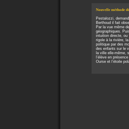
Nouvelle méthode dé
Pestalozzi, demande
Berthoud il fait obs
Par la vue même des
géographiques. Puis,
intuition directe, o
rigole à la rivière,
politique par des mo
des enfants sur le vi
la ville elle-même, 
l’élève en présence
Ourse et l’étoile pol